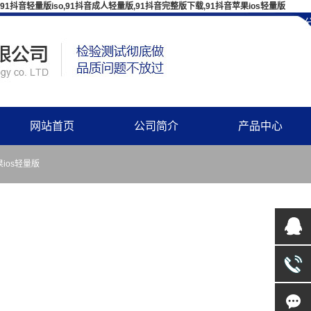
91抖音轻量版iso,91抖音成人轻量版,91抖音完整版下载,91抖音苹果ios轻量版
企业
网站首页
公司简介
产品中心
ios轻量版
企业简介
武汉变压器测试仪器
文化理念
武汉断路器、开关
组织机构
武汉避雷器、绝缘子检
备
资质证书
武汉高压耐压试验设备
发展历程
武汉串联谐振装置
91抖音轻量版iso
武汉继电保护、二次