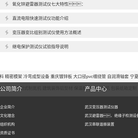
氧化锌避雷器测试仪七大特性：
直流电阻快速测试仪功能介绍
变压器变比组别测试仪使用方法概述
继电保护测试仪试验指导说明
补料
精密模架
冷弯成型设备
重庆镀锌板
大口径pvc缠绕管
自润滑轴套
宁
模板厂家
吸附式制氮机
建筑装饰铝型材
保温板
电脑绗缝机
包装纸箱定制
公司简介
产品中心
企业简介
武汉变压器测试仪器
文化理念
武汉避雷器、绝缘子检测设
组织机构
武汉串联谐振装置
资质证书